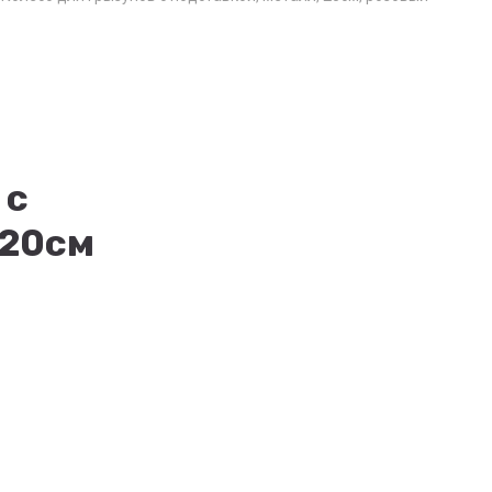
 с
 20см