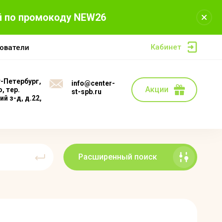
й по промокоду NEW26
Кабинет
ователи
т-Петербург,
info@center-
Акции
, тер.
st-spb.ru
й з-д, д.22,
Расширенный поиск